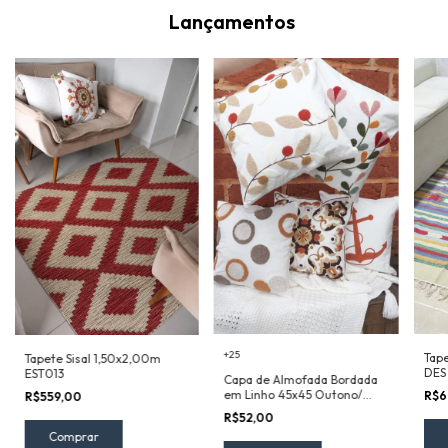
Lançamentos
+25
Tape
Tapete Sisal 1,50x2,00m
DES
EST013
Capa de Almofada Bordada
em Linho 45x45 Outono/
R$6
R$559,00
Inverno
R$52,00