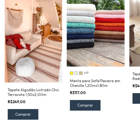
+17
Tap
Red
Manta para Sofá/Peseira em
Arco
Chenille 1,20mx1,80m
R$4
Tapete Algodão Listrado Chic
R$117,00
Terracota 1,50x2,00m
R$249,00
Comprar