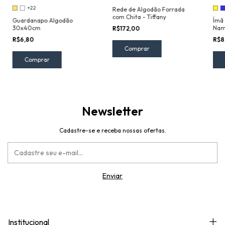
+22
Rede de Algodão Forrada
com Chita - Tiffany
Guardanapo Algodão
Ímã 
30x40cm
Nam
R$172,00
R$6,80
R$8
Comprar
Newsletter
Cadastre-se e receba nossas ofertas.
Institucional