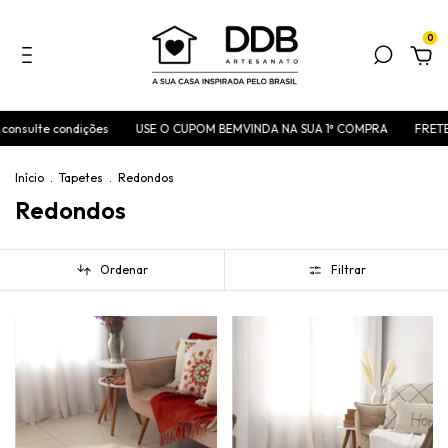
0
ições
USE O CUPOM BEMVINDA NA SUA 1ª COMPRA
FRETE FIXO A PARTI
Início
.
Tapetes
.
Redondos
Redondos
Ordenar
Filtrar