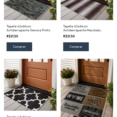
Tapete 42x64cm
Tapete 42x64cm
Antiderrapante Genova Preto
Antiderrapante Mesclado
Marrom
R$21,50
R$21,50
Tapete 42x64cm