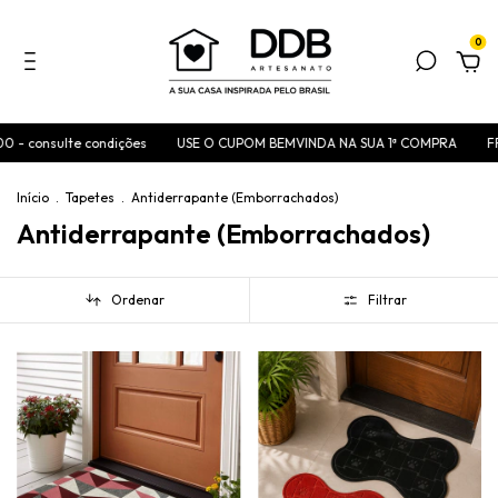
0
onsulte condições
USE O CUPOM BEMVINDA NA SUA 1ª COMPRA
FRETE 
Início
.
Tapetes
.
Antiderrapante (Emborrachados)
Antiderrapante (Emborrachados)
Ordenar
Filtrar