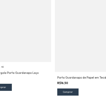
+6
Argola Porta Guardanapo Laço
Porta Guardanapo de Papel em Teci
0
R$16,50
mprar
Comprar