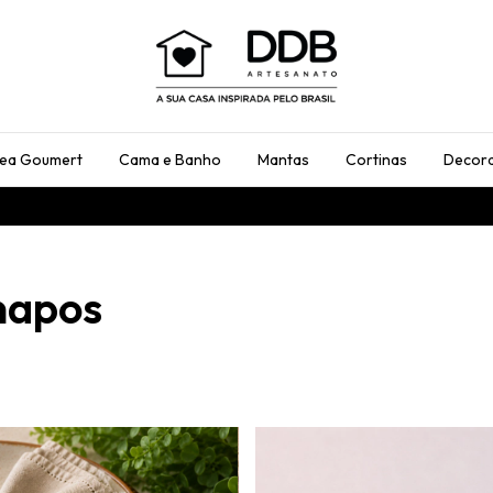
rea Goumert
Cama e Banho
Mantas
Cortinas
Decora
napos