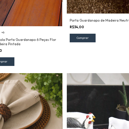
Porta Guardanapo de Madeira Neutr
R$34,00
+6
gola Porta Guardanapo 6 Peças Flor
eira Pintada
00
mprar