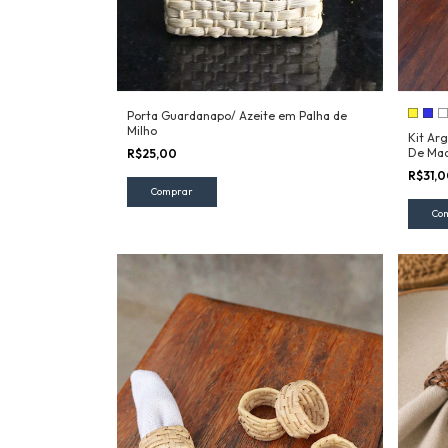
Porta Guardanapo/ Azeite em Palha de
Milho
Kit Ar
De Mad
R$25,00
R$31,
Co