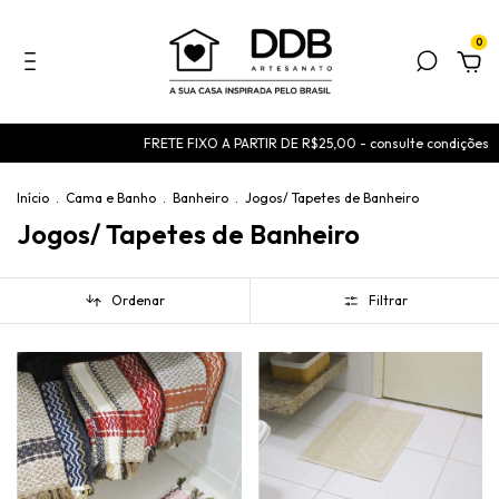
0
FRETE FIXO A PARTIR DE R$25,00 - consulte condições
USE O CUP
Início
.
Cama e Banho
.
Banheiro
.
Jogos/ Tapetes de Banheiro
Jogos/ Tapetes de Banheiro
Ordenar
Filtrar