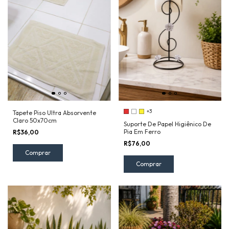
+3
Tapete Piso Ultra Absorvente
Claro 50x70cm
Suporte De Papel Higiênico De
Pia Em Ferro
R$36,00
R$76,00
Comprar