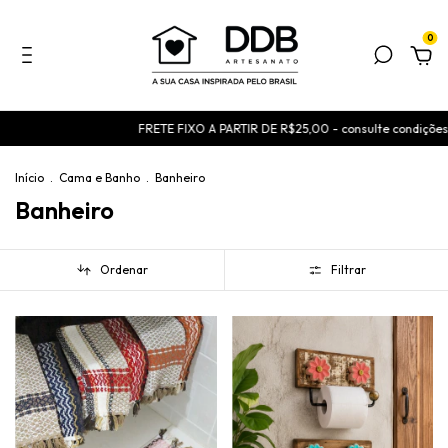
0
FRETE FIXO A PARTIR DE R$25,00 - consulte condições
USE O CUPOM BE
Início
.
Cama e Banho
.
Banheiro
Banheiro
Ordenar
Filtrar