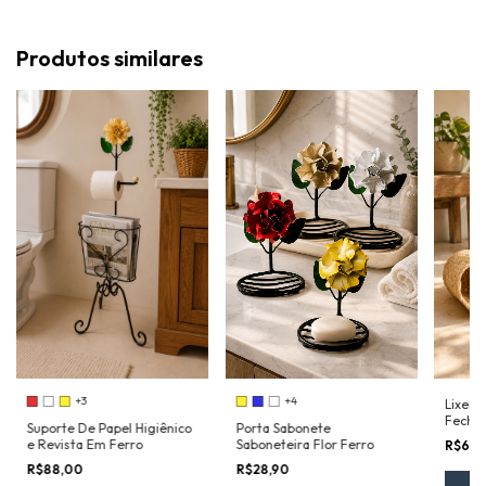
Produtos similares
+3
+4
Lixeir
Fecha
Suporte De Papel Higiênico
Porta Sabonete
e Revista Em Ferro
Saboneteira Flor Ferro
R$65,
R$88,00
R$28,90