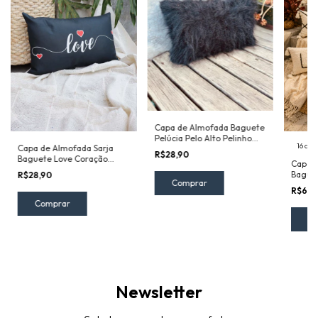
Capa de Almofada Baguete
Pelúcia Pelo Alto Pelinho
16 cor
Capa de Almofada Sarja
30x50cm Preta
R$28,90
Baguete Love Coração
Capa 
Preta 30x50cm
Bague
R$28,90
R$60
C
Newsletter