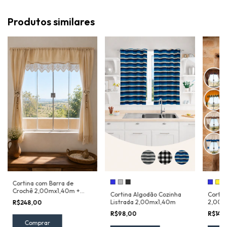
Produtos similares
+
Cortina com Barra de
Crochê 2,00mx1,40m +
Cortina Algodão Cozinha
Cortin
Bandô + Prendedor
Listrada 2,00mx1,40m
2,00m
R$248,00
Prend
R$98,00
R$142