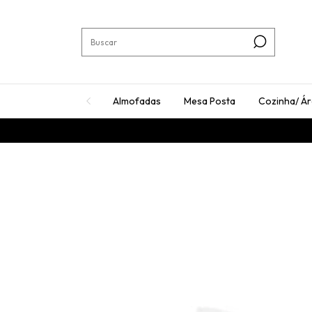
Almofadas
Mesa Posta
Cozinha/ Á