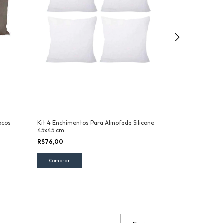
ocos
Kit 4 Enchimentos Para Almofada Silicone
Kit 3 Enchiment
45x45 cm
45x45 cm
R$76,00
R$32,90