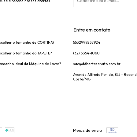
e-se e receba nossas ofertas.
Entre em contato
colher o tamanho da CORTINA?
5532999237924
colher o tamanho do TAPETE?
(32) 3354-1060
tamanho ideal da Máquina de Lavar?
sac@ddbartesanato.com.br
Avenida Alfredo Penido, 855 - Resen
Costa/MG
Meios de envio