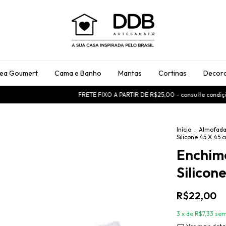
rea Goumert
Cama e Banho
Mantas
Cortinas
Decora
FRETE FIXO A PARTIR DE R$25,00 - consulte condições
Início
.
Almofad
Silicone 45 X 45 
Enchim
Silicon
R$22,00
3
x de
R$7,33
sem