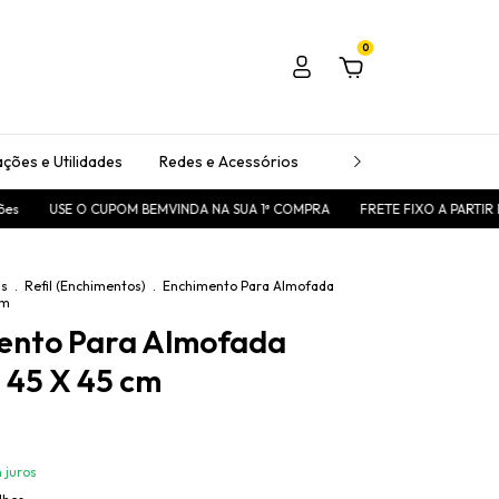
0
ções e Utilidades
Redes e Acessórios
Passadeiras
Tape
USE O CUPOM BEMVINDA NA SUA 1ª COMPRA
FRETE FIXO A PARTIR DE R
as
.
Refil (Enchimentos)
.
Enchimento Para Almofada
cm
ento Para Almofada
e 45 X 45 cm
 juros