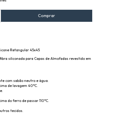
lhes
licone Retangular 45x45
ibra siliconada para Capas de Almofadas revestido em
te com sabão neutro e água.
ima de lavagem 40°C.
e.
ma do ferro de passar 110°C.
outros tecidos.