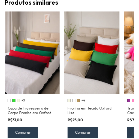
Produtos similares
+5
+4
Capa de Travesseiro de
Fronha em Tecido Oxford
Travess
Corpo Fronha em Oxford
Lisa
Cachor
Lisa
R$31,00
R$25,00
R$71,
Comprar
Comprar
C