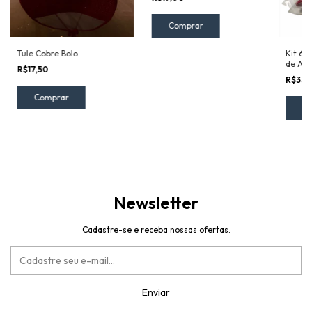
Comprar
Tule Cobre Bolo
Kit 6 
de Ali
R$17,50
d'Ango
R$35,
Comprar
Newsletter
Cadastre-se e receba nossas ofertas.