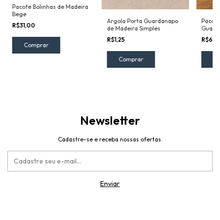
Pacote Bolinhas de Madeira
Bege
Argola Porta Guardanapo
Pacote
R$31,00
de Madeira Simples
Guard
Simple
R$1,25
R$61,
Comprar
C
Newsletter
Cadastre-se e receba nossas ofertas.