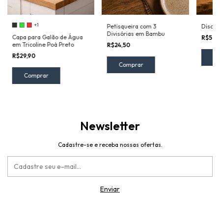
+1
Petisqueira com 3
Disco 
Divisórias em Bambu
Capa para Galão de Água
R$59,
em Tricoline Poá Preto
R$24,50
R$29,90
C
Comprar
Newsletter
Cadastre-se e receba nossas ofertas.