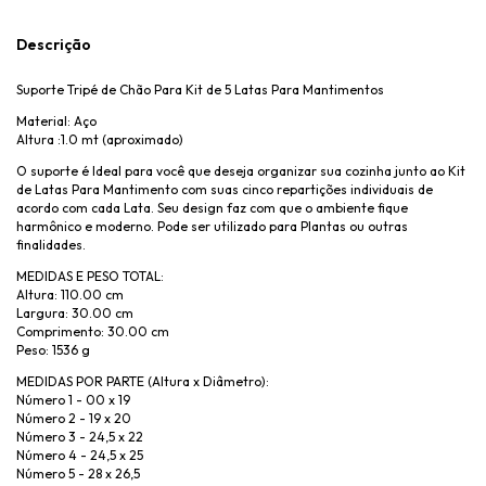
Descrição
Suporte Tripé de Chão Para Kit de 5 Latas Para Mantimentos
Material: Aço
Altura :1.0 mt (aproximado)
O suporte é Ideal para você que deseja organizar sua cozinha junto ao Kit
de Latas Para Mantimento com suas cinco repartições individuais de
acordo com cada Lata. Seu design faz com que o ambiente fique
harmônico e moderno. Pode ser utilizado para Plantas ou outras
finalidades.
MEDIDAS E PESO TOTAL:
Altura: 110.00 cm
Largura: 30.00 cm
Comprimento: 30.00 cm
Peso: 1536 g
MEDIDAS POR PARTE (Altura x Diâmetro):
Número 1 - 00 x 19
Número 2 - 19 x 20
Número 3 - 24,5 x 22
Número 4 - 24,5 x 25
Número 5 - 28 x 26,5