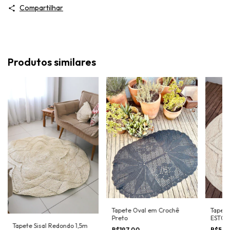
Compartilhar
Produtos similares
Tapete Oval em Crochê
Tapete
Preto
EST00
Tapete Sisal Redondo 1,5m
R$197,00
R$579