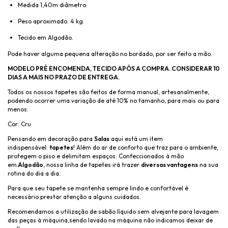
Medida 1,40m diâmetro.
Peso aproximado: 4 kg.
Tecido em Algodão.
Pode haver alguma pequena alteração no bordado, por ser feito a mão.
MODELO PRÉ ENCOMENDA, TECIDO APÓS A COMPRA. CONSIDERAR 10
DIAS A MAIS NO PRAZO DE ENTREGA.
Todos os nossos tapetes são feitos de forma manual, artesanalmente,
podendo ocorrer uma variação de até 10% no tamanho, para mais ou para
menos.
Cor: Cru
Pensando em decoração para
Salas
aqui está um item
indispensável:
tapetes
! Além do ar de conforto que traz para o ambiente,
protegem o piso e delimitam espaços. Confeccionados á mão
em
Algodão
, nossa linha de tapetes irá trazer
diversas vantagens
na sua
rotina do dia a dia.
Para que seu tapete se mantenha sempre lindo e confortável é
necessário prestar atenção a alguns cuidados.
Recomendamos a utilização de sabão líquido sem alvejante para lavagem
das peças à máquina,sendo lavado na máquina não indicamos deixar de