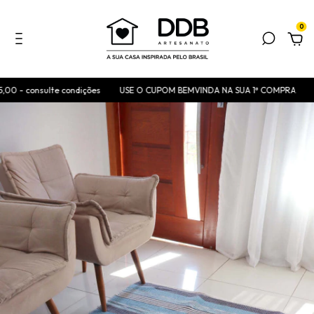
0
 - consulte condições
USE O CUPOM BEMVINDA NA SUA 1ª COMPRA
FR