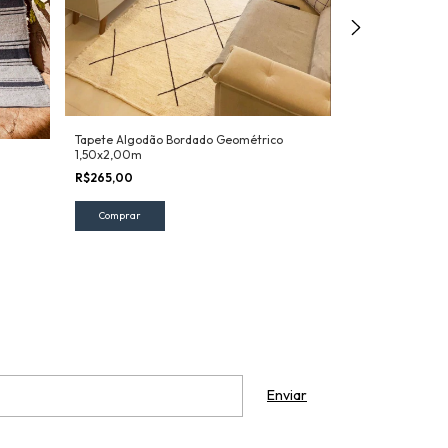
Tapete Algodão Bordado Geométrico
1,50x2,00m
Tapete Algodão 
1,50x2,00m
R$265,00
R$249,00