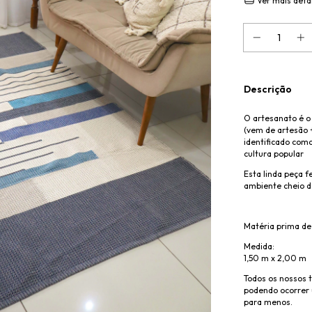
Ver mais deta
Descrição
O artesanato é o
(vem de artesão 
identificado com
cultura popular
Esta linda peça f
ambiente cheio d
Matéria prima de
Medida:
1,50 m x 2,00 m
Todos os nossos 
podendo ocorrer 
para menos.