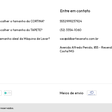
Entre em contato
colher o tamanho da CORTINA?
5532999237924
colher o tamanho do TAPETE?
(32) 3354-1060
tamanho ideal da Máquina de Lavar?
sac@ddbartesanato.com.br
Avenida Alfredo Penido, 855 - Resen
Costa/MG
Meios de envio
 reservados.