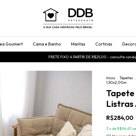
rea Goumert
Cama e Banho
Mantas
Cortinas
Decora
FRETE FIXO A PARTIR DE R$25,00 - consulte condições
US
Início
.
Tapetes
.
1,50x2,00m
Tapete
Listras
R$284,00
3
x de
R$94,67
se