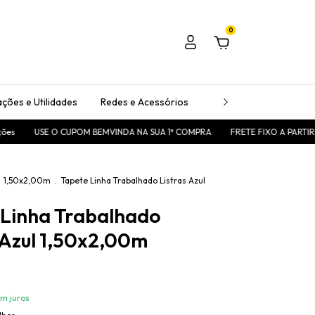
0
ções e Utilidades
Redes e Acessórios
Passadeiras
Tape
E O CUPOM BEMVINDA NA SUA 1ª COMPRA
FRETE FIXO A PARTIR DE R$25,00
1,50x2,00m
.
Tapete Linha Trabalhado Listras Azul
 Linha Trabalhado
 Azul 1,50x2,00m
m juros