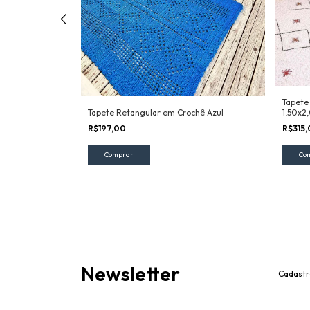
Tapete
trela
Tapete Retangular em Crochê Azul
1,50x
R$197,00
R$315
Newsletter
Cadastr