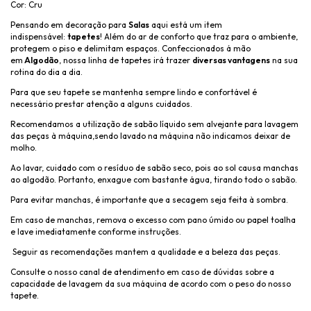
Cor: Cru
Pensando em decoração para
Salas
aqui está um item
indispensável:
tapetes
! Além do ar de conforto que traz para o ambiente,
protegem o piso e delimitam espaços. Confeccionados á mão
em
Algodão
, nossa linha de tapetes irá trazer
diversas vantagens
na sua
rotina do dia a dia.
Para que seu tapete se mantenha sempre lindo e confortável é
necessário prestar atenção a alguns cuidados.
Recomendamos a utilização de sabão líquido sem alvejante para lavagem
das peças à máquina,sendo lavado na máquina não indicamos deixar de
molho.
Ao lavar, cuidado com o resíduo de sabão seco, pois ao sol causa manchas
ao algodão. Portanto, enxague com bastante água, tirando todo o sabão.
Para evitar manchas, é importante que a secagem seja feita à sombra.
Em caso de manchas, remova o excesso com pano úmido ou papel toalha
e lave imediatamente conforme instruções.
Seguir as recomendações mantem a qualidade e a beleza das peças.
Consulte o nosso canal de atendimento em caso de dúvidas sobre a
capacidade de lavagem da sua máquina de acordo com o peso do nosso
tapete.