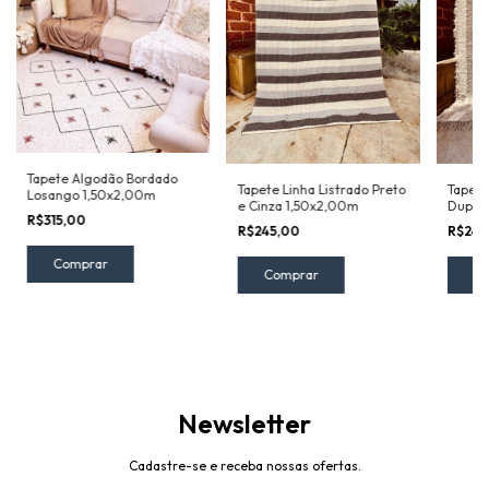
Tapete Algodão Bordado
Tapete Linha Listrado Preto
Tapete
Losango 1,50x2,00m
e Cinza 1,50x2,00m
Dupla 
R$315,00
1,50x
R$245,00
R$249
Newsletter
Cadastre-se e receba nossas ofertas.