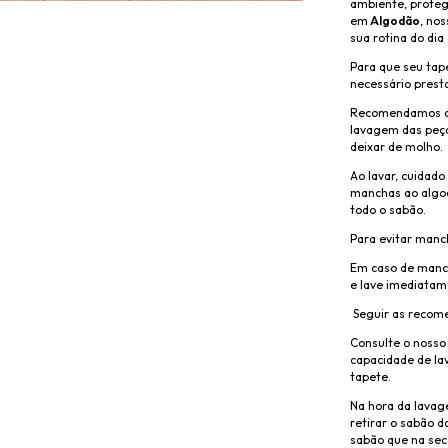
ambiente, proteg
em
Algodão
, nos
sua rotina do dia 
Para que seu tap
necessário prest
Recomendamos a u
lavagem das peç
deixar de molho.
Ao lavar, cuidado
manchas ao algod
todo o sabão.
Para evitar manc
Em caso de manc
e lave imediatam
Seguir as recome
Consulte o nosso
capacidade de la
tapete.
Na hora da lava
retirar o sabão d
sabão que na sec