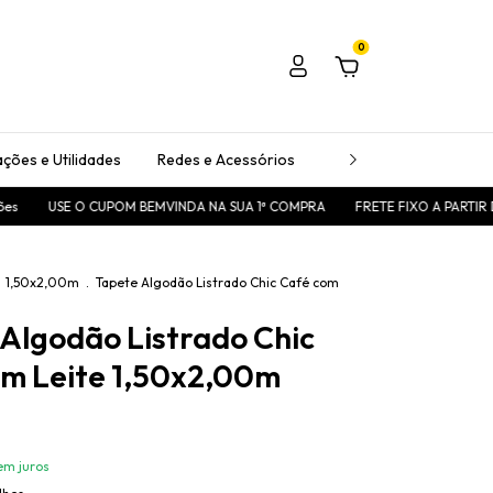
0
ções e Utilidades
Redes e Acessórios
Passadeiras
Tape
O CUPOM BEMVINDA NA SUA 1ª COMPRA
FRETE FIXO A PARTIR DE R$25,00 - 
1,50x2,00m
.
Tapete Algodão Listrado Chic Café com
Algodão Listrado Chic
om Leite 1,50x2,00m
em juros