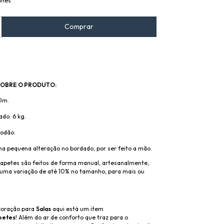
lhes
OBRE O PRODUTO:
0m.
do: 6 kg.
godão.
a pequena alteração no bordado, por ser feito a mão.
tapetes são feitos de forma manual, artesanalmente,
uma variação de até 10% no tamanho, para mais ou
coração para
Salas
aqui está um item
petes
! Além do ar de conforto que traz para o