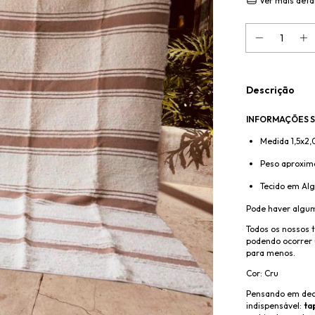
Ver mais deta
Descrição
INFORMAÇÕES S
Medida 1,5x2,
Peso aproxima
Tecido em Al
Pode haver algum
Todos os nossos 
podendo ocorrer 
para menos.
Cor: Cru
Pensando em de
indispensável:
ta