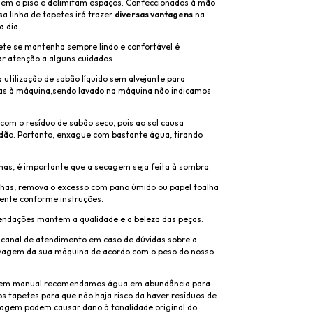
em o piso e delimitam espaços. Confeccionados á mão
sa linha de tapetes irá trazer
diversas vantagens
na
a dia.
ete se mantenha sempre lindo e confortável é
ar atenção a alguns cuidados.
tilização de sabão líquido sem alvejante para
as à máquina,sendo lavado na máquina não indicamos
 com o resíduo de sabão seco, pois ao sol causa
ão. Portanto, enxague com bastante água, tirando
has, é importante que a secagem seja feita à sombra.
has, remova o excesso com pano úmido ou papel toalha
ente conforme instruções.
ndações mantem a qualidade e a beleza das peças.
 canal de atendimento em caso de dúvidas sobre a
vagem da sua máquina de acordo com o peso do nosso
gem manual recomendamos água em abundância para
os tapetes para que não haja risco da haver resíduos de
agem podem causar dano à tonalidade original do