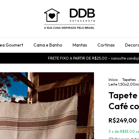
rea Goumert
Cama e Banho
Mantas
Cortinas
Decora
FRETE FIXO A PARTIR DE R$25,00 - consulte condições
USE 
Início
.
Tapetes
.
Leite 1,50x2,00m
Tapete 
Café c
R$249,00
3
x de
R$83,00
s