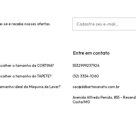
e-se e receba nossas ofertas.
Entre em contato
colher o tamanho da CORTINA?
5532999237924
colher o tamanho do TAPETE?
(32) 3354-1060
tamanho ideal da Máquina de Lavar?
sac@ddbartesanato.com.br
Avenida Alfredo Penido, 855 - Resen
Costa/MG