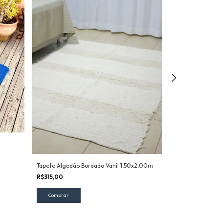
Tapete Algodão
1,50x2,00m
R$249,00
Tapete Algodão Bordado Vanil 1,50x2,00m
R$315,00