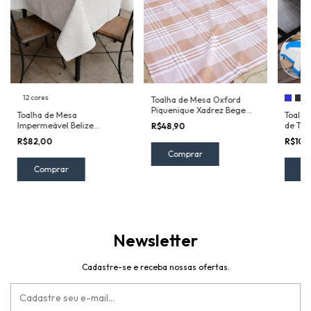
12 cores
Toalha de Mesa Oxford
Piquenique Xadrez Bege
Toalha de Mesa
Toalha
1,5mx1,5m
Impermeável Belize
de Tri
R$48,90
1,45mx1,5m
Compo
R$82,00
R$109
Comprar
C
Newsletter
Cadastre-se e receba nossas ofertas.