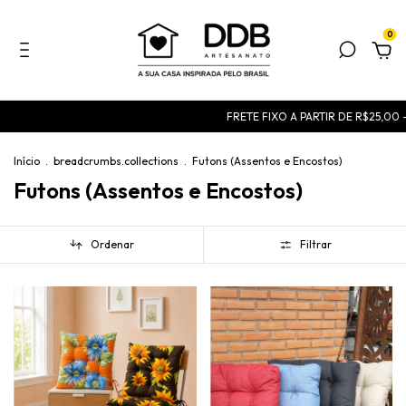
0
FRETE FIXO A PARTIR DE R$25,00 - con
Início
.
breadcrumbs.collections
.
Futons (Assentos e Encostos)
Futons (Assentos e Encostos)
Ordenar
Filtrar