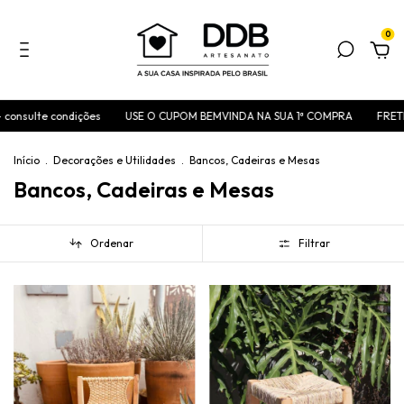
0
dições
USE O CUPOM BEMVINDA NA SUA 1ª COMPRA
FRETE FIXO A PART
Início
.
Decorações e Utilidades
.
Bancos, Cadeiras e Mesas
Bancos, Cadeiras e Mesas
Ordenar
Filtrar