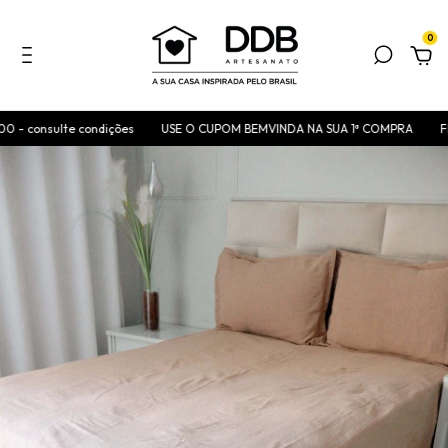
0
- consulte condições
USE O CUPOM BEMVINDA NA SUA 1ª COMPRA
FRET