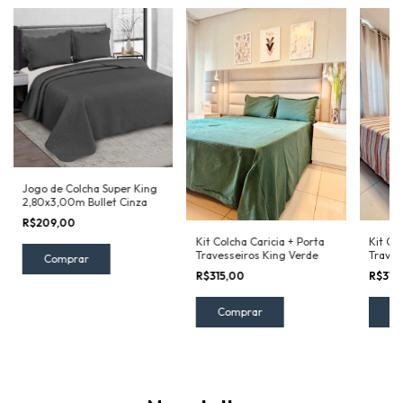
Jogo de Colcha Super King
2,80x3,00m Bullet Cinza
R$209,00
Kit Colcha Caricia + Porta
Kit Co
Travesseiros King Verde
Traves
R$315,00
R$315