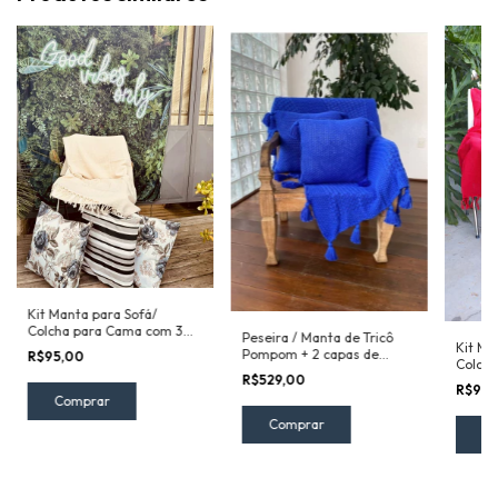
Kit Manta para Sofá/
Colcha para Cama com 3
Peseira / Manta de Tricô
Kit Ma
Capas de Almofadas Cru
Pompom + 2 capas de
R$95,00
Colch
com Preto
almofadas Lisa Azul
R$529,00
Capas
R$95,
Verme