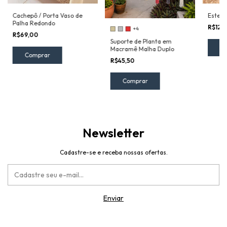
Esteir
Cachepô / Porta Vaso de
Palha Redondo
R$129
+4
R$69,00
Suporte de Planta em
Macramê Malha Duplo
Comprar
R$45,50
Comprar
Newsletter
Cadastre-se e receba nossas ofertas.