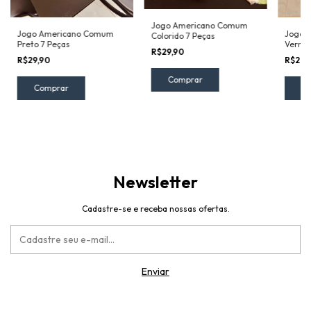
Jogo Americano Comum
Jogo Americano Comum
Jogo 
Colorido 7 Peças
Preto 7 Peças
Vermel
R$29,90
R$29,90
R$29,
Newsletter
Cadastre-se e receba nossas ofertas.