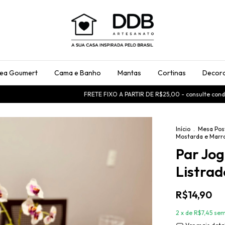
rea Goumert
Cama e Banho
Mantas
Cortinas
Decora
FRETE FIXO A PARTIR DE R$25,00 - consulte condições
U
Início
.
Mesa Pos
Mostarda e Mar
Par Jo
Listra
R$14,90
2
x de
R$7,45
sem