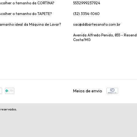
colher o tamanho da CORTINA?
5532999237924
colher o tamanho do TAPETE?
(32) 3354-1060
tamanho ideal da Máquina de Lavar?
sac@ddbartesanato.com.br
Avenida Alfredo Penido, 855 - Resen
Costa/MG
Meios de envio
 reservados.