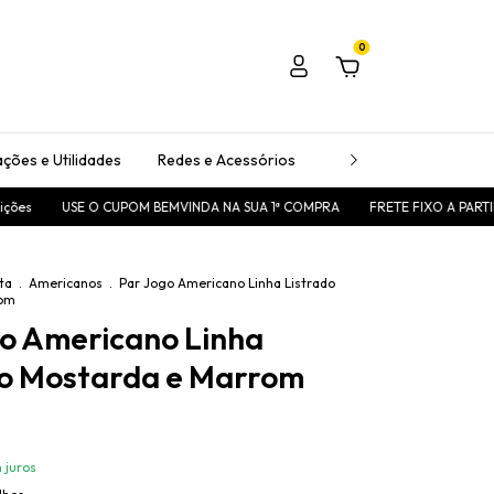
0
ções e Utilidades
Redes e Acessórios
Passadeiras
Tape
SE O CUPOM BEMVINDA NA SUA 1ª COMPRA
FRETE FIXO A PARTIR DE R$25,0
ta
.
Americanos
.
Par Jogo Americano Linha Listrado
rom
go Americano Linha
do Mostarda e Marrom
 juros