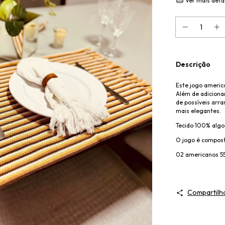
Ver mais deta
Descrição
Este jogo americ
Além de adiciona
de possíveis arra
mais elegantes.
Tecido 100% alg
O jogo é compost
02 americanos 55
Compartilh