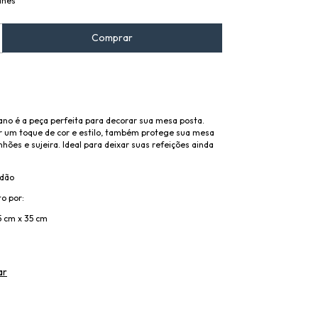
lhes
ano é a peça perfeita para decorar sua mesa posta.
r um toque de cor e estilo, também protege sua mesa
nhões e sujeira. Ideal para deixar suas refeições ainda
odão
o por:
 cm x 35 cm
ar