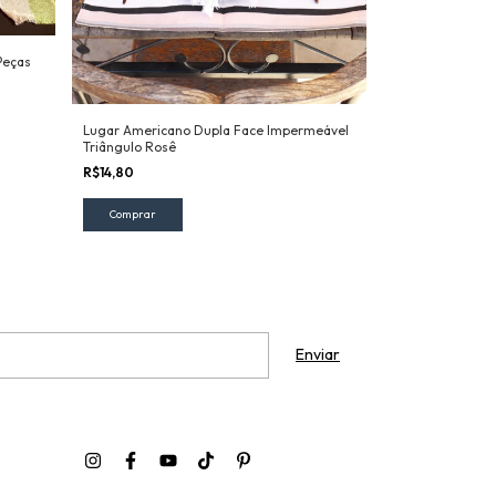
Peças
Jogo Americano
R$29,90
Lugar Americano Dupla Face Impermeável
Triângulo Rosê
R$14,80