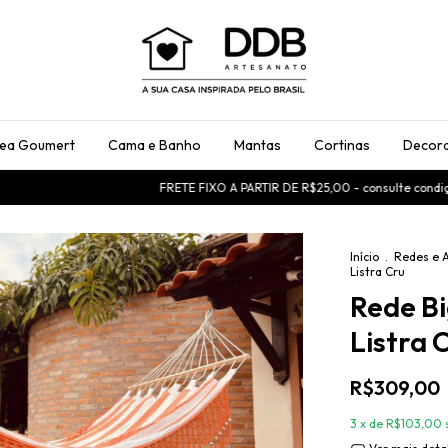
rea Goumert
Cama e Banho
Mantas
Cortinas
Decora
FRETE FIXO A PARTIR DE R$25,00 - consulte condições
Início
.
Redes e 
Listra Cru
Rede Bi
Listra 
R$309,00
3
x de
R$103,00