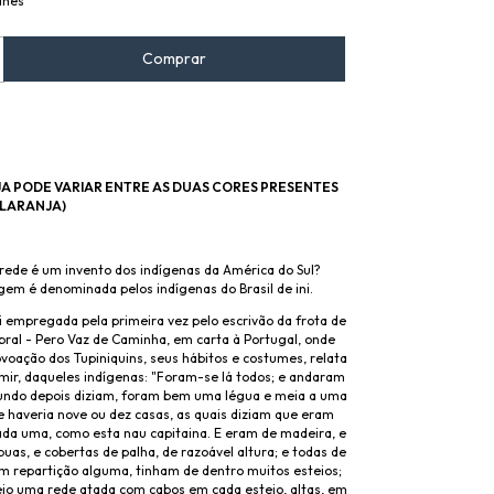
lhes
JA PODE VARIAR ENTRE AS DUAS CORES PRESENTES
 LARANJA)
r
 rede é um invento dos indígenas da América do Sul?
gem é denominada pelos indígenas do Brasil de ini.
i empregada pela primeira vez pelo escrivão da frota de
bral - Pero Vaz de Caminha, em carta à Portugal, onde
voação dos Tupiniquins, seus hábitos e costumes, relata
mir, daqueles indígenas: "Foram-se lá todos; e andaram
gundo depois diziam, foram bem uma légua e meia a uma
 haveria nove ou dez casas, as quais diziam que eram
ada uma, como esta nau capitaina. E eram de madeira, e
buas, e cobertas de palha, de razoável altura; e todas de
m repartição alguma, tinham de dentro muitos esteios;
teio uma rede atada com cabos em cada esteio, altas, em