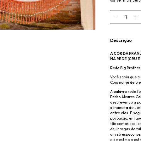
Ver mais deta
Descrição
A COR DA FRAN
NA REDE (CRU E
Rede Big Brothe
Você sabia que a
Cujo nome de ori
A palavra rede fo
Pedro Alvares Ca
descrevendo a po
a maneira de dor
entre eles. E se
povoação, em que
tão compridas, c
de ilhargas de tá
um só espaço, se
e de esteio a es