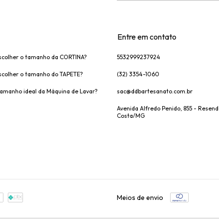
Entre em contato
colher o tamanho da CORTINA?
5532999237924
colher o tamanho do TAPETE?
(32) 3354-1060
tamanho ideal da Máquina de Lavar?
sac@ddbartesanato.com.br
Avenida Alfredo Penido, 855 - Resen
Costa/MG
Meios de envio