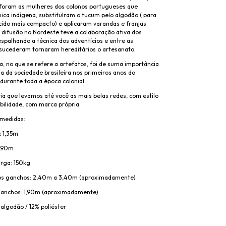
foram as mulheres dos colonos portugueses que
ica indígena, substituíram o tucum pelo algodão ( para
ido mais compacto) e aplicaram varandas e franjas
 difusão no Nordeste teve a colaboração ativa dos
spalhando a técnica dos adventícios e entre as
sucederam tornaram hereditários o artesanato.
, no que se refere a artefatos, foi de suma importância
a da sociedade brasileira nos primeiros anos do
durante toda a época colonial.
ia que levamos até você as mais belas redes, com estilo
bilidade, com marca própria.
 medidas:
x 1,35m
3,90m
rga: 150kg
dos ganchos: 2,40m a 3,40m (aproximadamente)
 ganchos: 1,90m (aproximadamente)
algodão / 12% poliéster