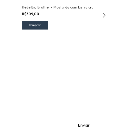
Rede Big Brother - Mostarda com Listra cru
R$309,00
Rede Big Brothe
Cru
R$309,00