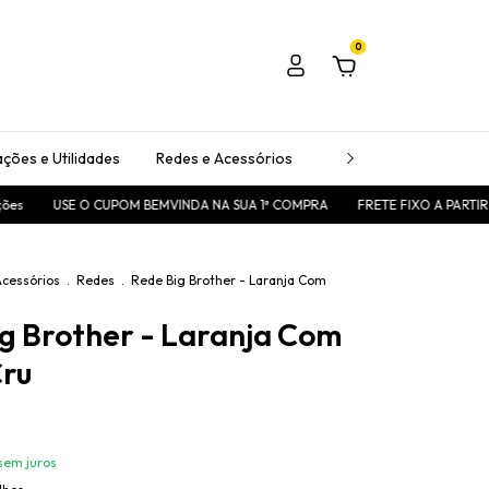
0
ções e Utilidades
Redes e Acessórios
Passadeiras
Tape
USE O CUPOM BEMVINDA NA SUA 1ª COMPRA
FRETE FIXO A PARTIR DE R$
Acessórios
.
Redes
.
Rede Big Brother - Laranja Com
g Brother - Laranja Com
Cru
sem juros