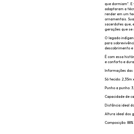
que dormiam". E 
adaptaram a técn
render em um tec
ornamentais. Sua
sacerdotes que, e
gerações que se 
O legado indígena
para sobrevivênci
descobrimento e 
É com essa histór
e conforto e dura
Informações das
Só tecido: 2,35m 
Punho a punho: 
Capacidade de ca
Distância ideal 
Altura ideal dos
Composição: 88% 