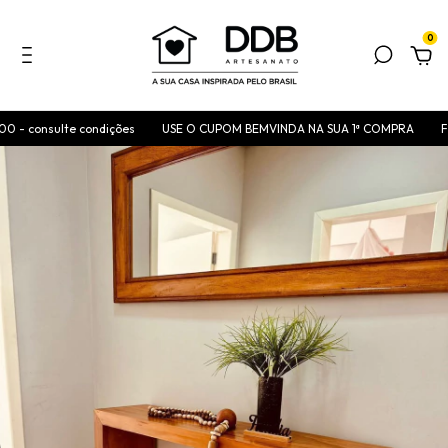
0
- consulte condições
USE O CUPOM BEMVINDA NA SUA 1ª COMPRA
FRET