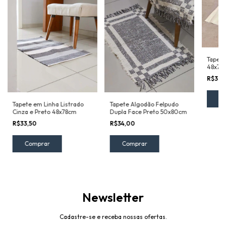
Tapete
48x78
R$33,
Tapete Algodão Felpudo
Tapete em Linha Listrado
Dupla Face Preto 50x80cm
Cinza e Preto 48x78cm
R$34,00
R$33,50
Newsletter
Cadastre-se e receba nossas ofertas.