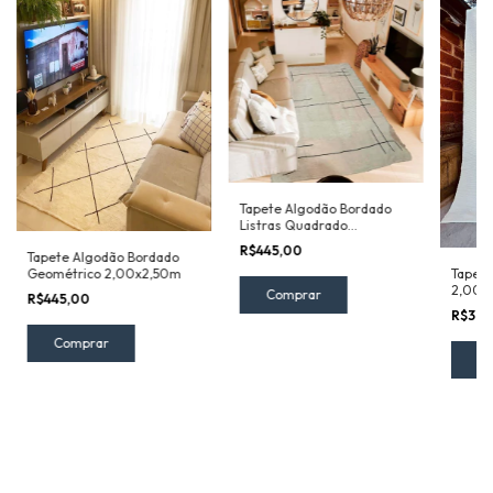
Tapete Algodão Bordado
Listras Quadrado
2,00x2,50m
R$445,00
Tapete Algodão Bordado
Geométrico 2,00x2,50m
Tapete
2,00x
R$445,00
R$399