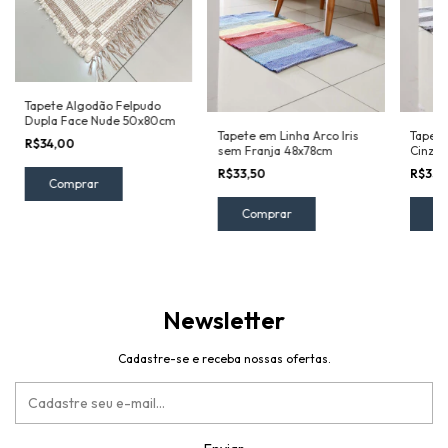
Tapete Algodão Felpudo
Dupla Face Nude 50x80cm
Tapete em Linha Arco Iris
Tapete
R$34,00
sem Franja 48x78cm
Cinza 
R$33,50
R$33,
Newsletter
Cadastre-se e receba nossas ofertas.