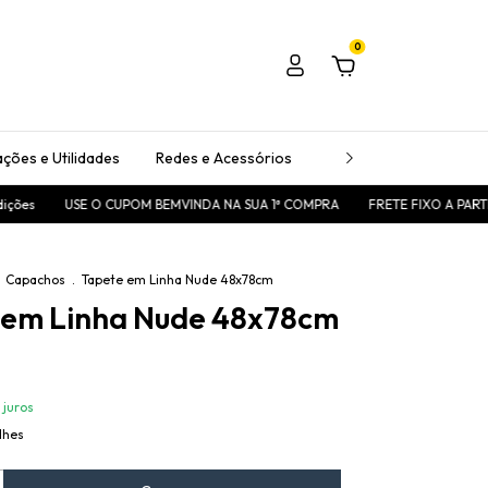
0
ções e Utilidades
Redes e Acessórios
Passadeiras
Tape
SE O CUPOM BEMVINDA NA SUA 1ª COMPRA
FRETE FIXO A PARTIR DE R$25,0
Capachos
.
Tapete em Linha Nude 48x78cm
 em Linha Nude 48x78cm
 juros
lhes