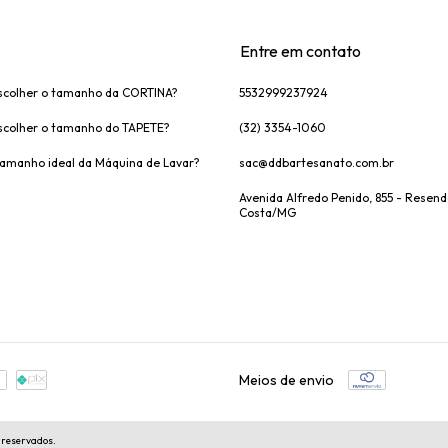
Entre em contato
colher o tamanho da CORTINA?
5532999237924
colher o tamanho do TAPETE?
(32) 3354-1060
tamanho ideal da Máquina de Lavar?
sac@ddbartesanato.com.br
Avenida Alfredo Penido, 855 - Resen
Costa/MG
Meios de envio
 reservados.