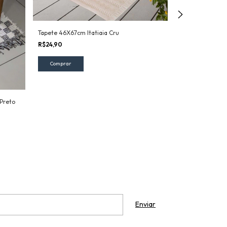
Tapete 46X67cm Itatiaia Cru
Tapete em Linh
R$24,90
R$33,50
Preto