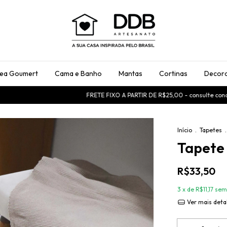
rea Goumert
Cama e Banho
Mantas
Cortinas
Decora
FRETE FIXO A PARTIR DE R$25,00 - consulte condições
U
Início
.
Tapetes
.
Tapete
R$33,50
3
x de
R$11,17
sem
Ver mais deta