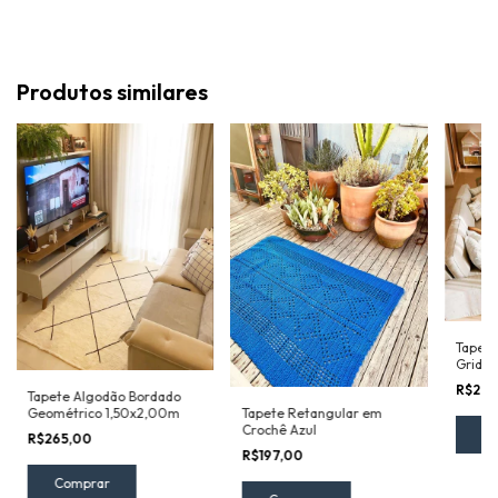
Produtos similares
Tapete
Grid 1
R$265
Tapete Algodão Bordado
Geométrico 1,50x2,00m
Tapete Retangular em
Crochê Azul
R$265,00
R$197,00