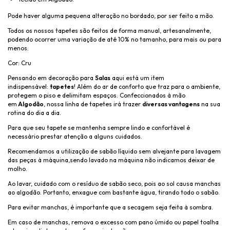
Pode haver alguma pequena alteração no bordado, por ser feito a mão.
Todos os nossos tapetes são feitos de forma manual, artesanalmente,
podendo ocorrer uma variação de até 10% no tamanho, para mais ou para
menos.
Cor: Cru
Pensando em decoração para
Salas
aqui está um item
indispensável:
tapetes
! Além do ar de conforto que traz para o ambiente,
protegem o piso e delimitam espaços. Confeccionados á mão
em
Algodão
, nossa linha de tapetes irá trazer
diversas vantagens
na sua
rotina do dia a dia.
Para que seu tapete se mantenha sempre lindo e confortável é
necessário prestar atenção a alguns cuidados.
Recomendamos a utilização de sabão líquido sem alvejante para lavagem
das peças à máquina,sendo lavado na máquina não indicamos deixar de
molho.
Ao lavar, cuidado com o resíduo de sabão seco, pois ao sol causa manchas
ao algodão. Portanto, enxague com bastante água, tirando todo o sabão.
Para evitar manchas, é importante que a secagem seja feita à sombra.
Em caso de manchas, remova o excesso com pano úmido ou papel toalha