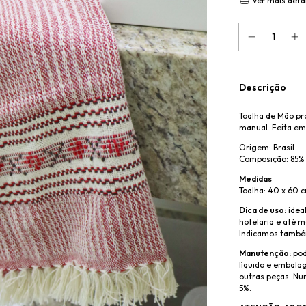
Ver mais deta
Descrição
Toalha de Mão p
manual. Feita em
Origem: Brasil
Composição: 85%
Medidas
Toalha: 40 x 60 
Dica de uso:
ideal
hotelaria e até 
Indicamos també
Manutenção:
pod
líquido e embala
outras peças. Nu
5%.