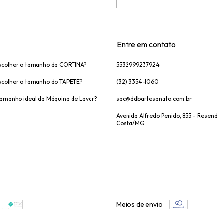
Entre em contato
colher o tamanho da CORTINA?
5532999237924
colher o tamanho do TAPETE?
(32) 3354-1060
tamanho ideal da Máquina de Lavar?
sac@ddbartesanato.com.br
Avenida Alfredo Penido, 855 - Resen
Costa/MG
Meios de envio