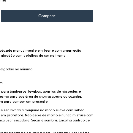
lhes
roduzida manualmente em tear e com amarração
 algodão com detalhes de cor na trama.
 algodão no mínimo
cm
 para banheiros, lavabos, quartos de hóspedes e
mesmo para sua área de churrasqueira ou cozinha.
m para compor um presente.
e ser lavada à máquina no modo suave com sabão
gem protetora. Não deixe de molho e nunca misture com
nca usar secadora. Secar à sombra. Encolha padrão de