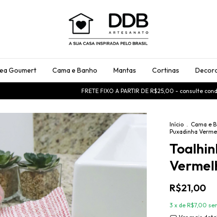
rea Goumert
Cama e Banho
Mantas
Cortinas
Decora
FRETE FIXO A PARTIR DE R$25,00 - consulte condições
US
Início
.
Cama e B
Puxadinha Verme
Toalhi
Vermel
R$21,00
3
x de
R$7,00
se