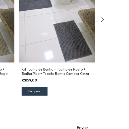
o +
Kit Toalha de Banho + Toalha de Rosto +
Kit Toalha de Ba
 Bege
Toalha Piso + Tapete Remix Camesa Cinza
Toalha Piso + T
R$159,00
R$159,00