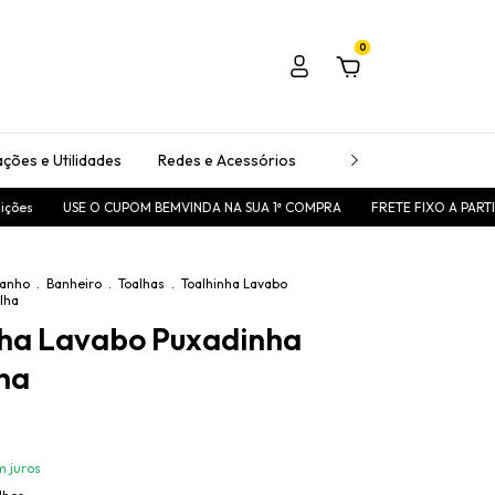
0
ções e Utilidades
Redes e Acessórios
Passadeiras
Tape
E O CUPOM BEMVINDA NA SUA 1ª COMPRA
FRETE FIXO A PARTIR DE R$25,00
anho
.
Banheiro
.
Toalhas
.
Toalhinha Lavabo
lha
nha Lavabo Puxadinha
ha
m juros