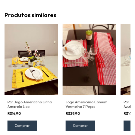
Produtos similares
Par Jogo Americano Linha
Jogo Americano Comum
Par Jo
Amarelo Liso
Vermelho 7 Peças
Azul c
R$14,90
R$29,90
R$14,