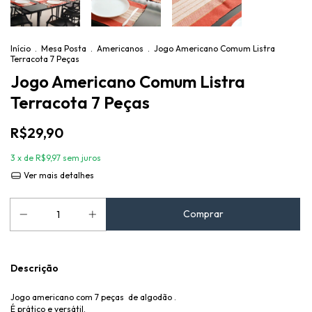
Início
.
Mesa Posta
.
Americanos
.
Jogo Americano Comum Listra
Terracota 7 Peças
Jogo Americano Comum Listra
Terracota 7 Peças
R$29,90
3
x de
R$9,97
sem juros
Ver mais detalhes
Descrição
Jogo americano com 7 peças de algodão .
É prático e versátil.