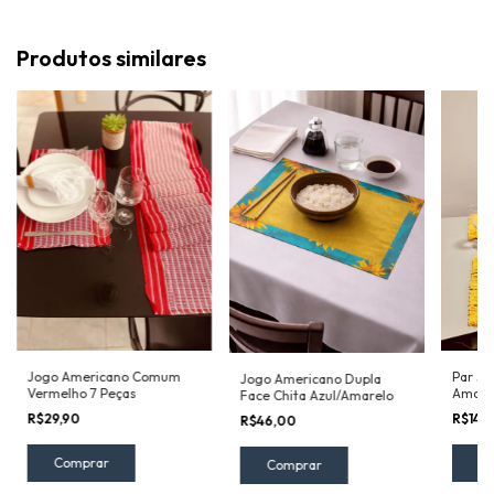
Produtos similares
Jogo Americano Comum
Par Jo
Jogo Americano Dupla
Vermelho 7 Peças
Amarel
Face Chita Azul/Amarelo
R$29,90
R$14,
R$46,00
Comprar