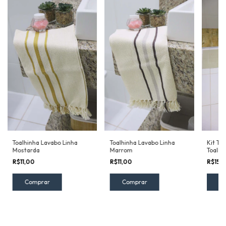
Toalhinha Lavabo Linha
Toalhinha Lavabo Linha
Kit To
Mostarda
Marrom
Toalha
Piso +
R$11,00
R$11,00
R$159
Cames